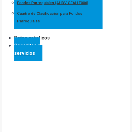
Fondos Parroquiales (AHDV-GEAH F006)
Cuadro de Clasificación para Fondos
Parroquiales
Datos prácticos
Consultas y
servicios